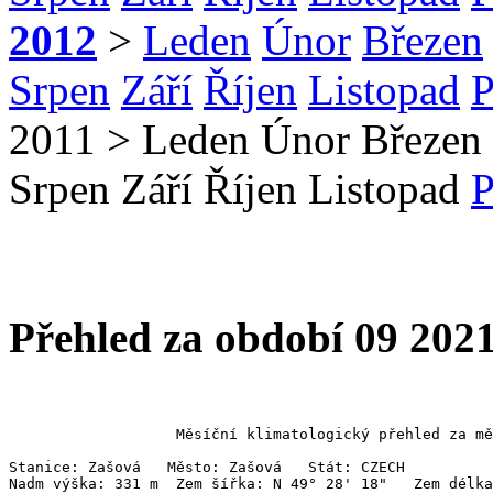
2012
>
Leden
Únor
Březen
Srpen
Září
Říjen
Listopad
P
2011
>
Leden
Únor
Březen
Srpen
Září
Říjen
Listopad
P
Přehled za období 09 202
                   Měsíční klimatologický přehled za mě
Stanice: Zašová   Město: Zašová   Stát: CZECH

Nadm výška: 331 m  Zem šířka: N 49° 28' 18"   Zem délka