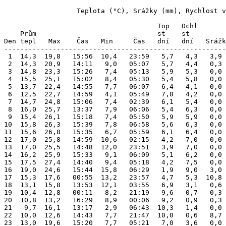
                  Teplota (°C), Srážky (mm), Rychlost v
Top 
Ochl 
      
    Prům                              st    st         
Den tepl   Max    Čas   Min     Čas   dní   dní   Srážk
-------------------------------------------------------
 1  14,3  19,8   15:56  10,4   23:59   5,7   4,3   3,9 
 2  14,3  20,9   14:11   9,0   05:07   5,7   4,4   0,3 
 3  14,8  23,3   15:26   7,4   05:13   5,9   5,3   0,0 
 4  15,5  25,1   15:02   8,4   05:30   5,4   5,8   0,0 
 5  13,7  22,4   14:55   7,7   06:07   6,4   4,1   0,0 
 6  12,5  22,7   14:59   4,1   05:49   7,8   4,2   0,0 
 7  14,7  24,8   15:06   7,4   02:39   6,1   5,4   0,0 
 8  16,0  25,7   13:37   7,9   06:06   5,4   6,3   0,0 
 9  15,4  26,1   15:18   7,4   05:50   5,9   5,9   0,0 
10  15,8  26,3   15:39   7,8   06:58   5,6   6,3   0,0 
11  15,6  26,8   15:35   6,7   05:59   6,1   6,4   0,0 
12  17,0  25,8   14:59  10,6   02:15   4,2   7,0   0,0 
13  17,0  25,5   14:48  12,0   23:51   3,9   7,0   0,0 
14  16,2  25,9   15:33   9,1   06:09   5,1   6,2   0,0 
15  17,5  27,4   14:40   9,4   05:18   4,2   7,5   0,0 
16  19,0  24,6   15:44  15,8   06:29   1,9   9,0   3,0 
17  15,3  17,6   00:55  13,2   23:57   4,7   5,3  10,8 
18  13,1  15,8   13:53  12,1   03:55   6,9   3,1   0,6 
19  10,4  12,8   00:11   8,2   21:19   9,6   0,7   0,3 
20  10,8  13,2   16:29   8,9   00:06   9,2   0,9   0,3 
21   9,7  16,1   13:17   2,9   06:43  10,3   1,4   0,0 
22  10,0  12,6   14:43   7,7   21:47  10,0   0,6   8,7 
23  13,0  19,6   15:20   7,7   05:21   7,0   3,6   0,0 