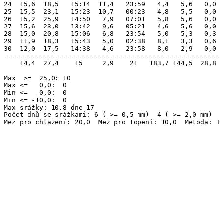
24  15,6  18,5   15:14  11,4   23:59   4,4   5,6   0,0 
25  15,5  23,1   15:23  10,7   00:23   4,8   5,5   0,0 
26  15,2  25,9   14:50   7,9   07:01   5,8   5,6   0,0 
27  15,6  23,0   13:42   9,6   05:21   4,6   5,6   0,0 
28  15,0  20,8   15:06   6,8   23:54   5,0   5,3   0,3 
29  11,9  18,3   15:43   5,0   02:38   8,1   3,3   0,6 
30  12,0  17,5   14:38   4,6   23:58   8,0   2,9   0,0 
-------------------------------------------------------
    14,4  27,4    15     2,9    21   183,7 144,5  28,8 
Max  >=  25,0: 10

Max <=   0,0:  0

Min <=   0,0:  0

Min <= -10,0:  0

Max srážky: 10,8 dne 17

Počet dnů se srážkami: 6 ( >= 0,5 mm)  4 ( >= 2,0 mm)  